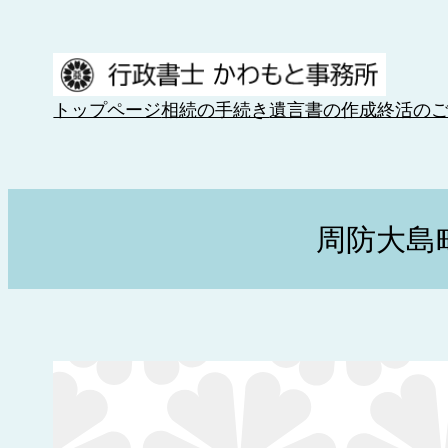
内
容
を
ス
トップページ
相続の手続き
遺言書の作成
終活の
キ
ッ
プ
周防大島