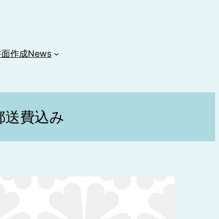
書面作成
News
郵送費込み