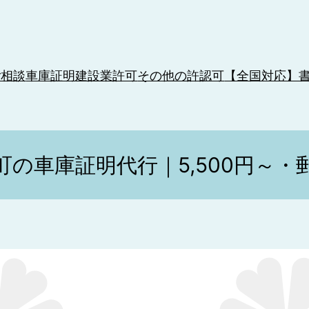
ご相談
車庫証明
建設業許可
その他の許認可
【全国対応】
町の車庫証明代行｜5,500円～・