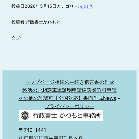
投稿日
2026年5月15日
カテゴリー:
その他
投稿者:
行政書士かわもと
タグ:
トップページ
相続の手続き
遺言書の作成
終活のご相談
車庫証明申請
建設業許可申請
その他の許認可
【全国対応】書面作成
News
プライバシーポリシー
〒740-1441
山口県岩国市由宇町千鳥ヶ丘