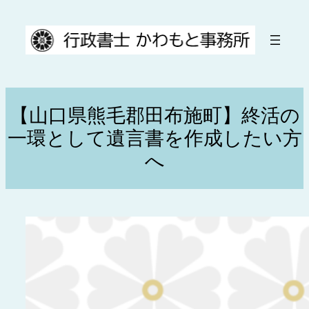
内
容
を
ス
キ
ッ
【山口県熊毛郡田布施町】終活の
プ
一環として遺言書を作成したい方
へ