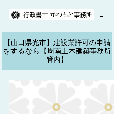
内
容
を
ス
キ
ッ
【山口県光市】建設業許可の申請
プ
をするなら【周南土木建築事務所
管内】